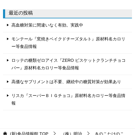
ゴ
リ
最近の投稿
ー
高血糖対策に間違いなく有効。実践中
モンテール『窯焼きベイクドチーズタルト』原材料名カロリ
ー等食品情報
ロッテの糖類ゼロアイス『ZERO ビスケットクランチチョコ
バー』原材料名カロリー等食品情報
高価なサプリメントは不要、継続中の糖質対策が効果あり
リスカ『スーパーＢＩＧチョコ』原材料名カロリー等食品情
報
(新)食品情報館
TOP
（株）明治
きのこたけのこ