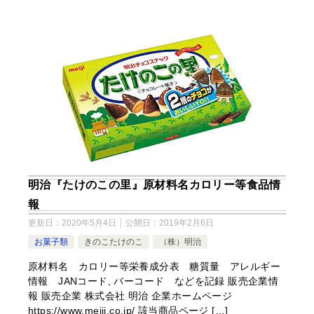
明治『たけのこの里』原材料名カロリー等食品情
報
更新日：
2020年5月4日
公開日：
2019年2月6日
お菓子類
きのこたけのこ
（株）明治
原材料名 カロリー等栄養成分表 糖質量 アレルギー
情報 JANコード, バーコード などを記録 販売企業情
報 販売企業 株式会社 明治 企業ホームページ
https://www.meiji.co.jp/ 該当商品ページ […]