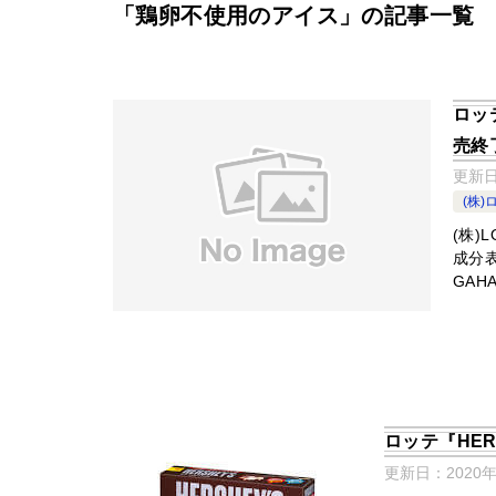
「鶏卵不使用のアイス」の記事一覧
ロッ
売終
更新
(株)
(株)
成分
GAH
ロッテ『HE
更新日：
2020