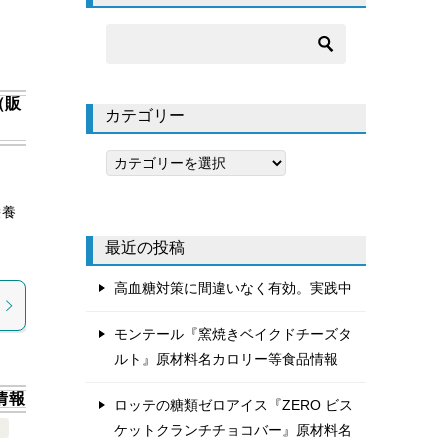
（販
カテゴリー
カ
テ
ゴ
栄養
品
リ
最近の投稿
ー
高血糖対策に間違いなく有効。実践中
モンテール『窯焼きベイクドチーズタ
ルト』原材料名カロリー等食品情報
情報
ロッテの糖類ゼロアイス『ZERO ビス
類
ケットクランチチョコバー』原材料名