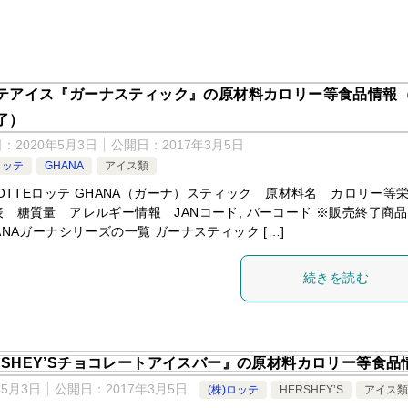
テアイス『ガーナスティック』の原材料カロリー等食品情報
了）
日：
2020年5月3日
公開日：
2017年3月5日
ロッテ
GHANA
アイス類
LOTTEロッテ GHANA（ガーナ）スティック 原材料名 カロリー等
表 糖質量 アレルギー情報 JANコード, バーコード ※販売終了商
ANAガーナシリーズの一覧 ガーナスティック […]
続きを読む
RSHEY’Sチョコレートアイスバー』の原材料カロリー等食品
年5月3日
公開日：
2017年3月5日
(株)ロッテ
HERSHEY’S
アイス