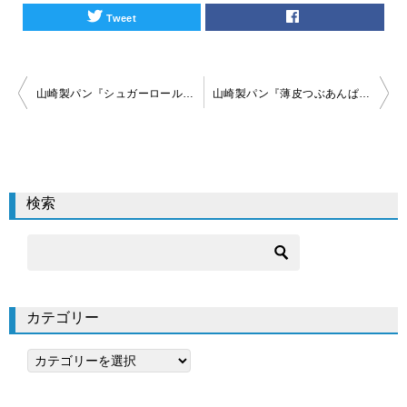
Tweet
投
山崎製パン『シュガーロール』の原材料カロリー等食品情報
山崎製パン『薄皮つぶあんぱん』の原材料カロリー等食品情報
稿
ナ
ビ
検索
ゲ
ー
シ
ョ
カテゴリー
ン
カ
テ
ゴ