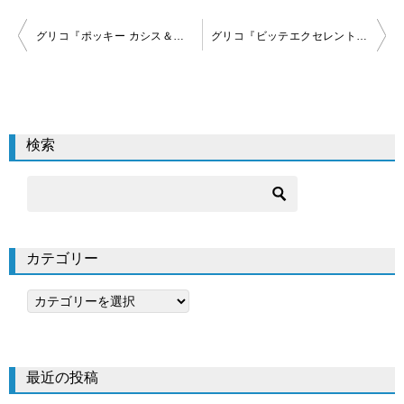
投
グリコ『ポッキー カシス＆ココア』原材料名カロリー等食品情報
グリコ『ビッテエクセレントとろけるショコラ』原材料名カロリー等食品情報
稿
ナ
ビ
検索
ゲ
ー
シ
ョ
カテゴリー
ン
カ
テ
ゴ
リ
最近の投稿
ー