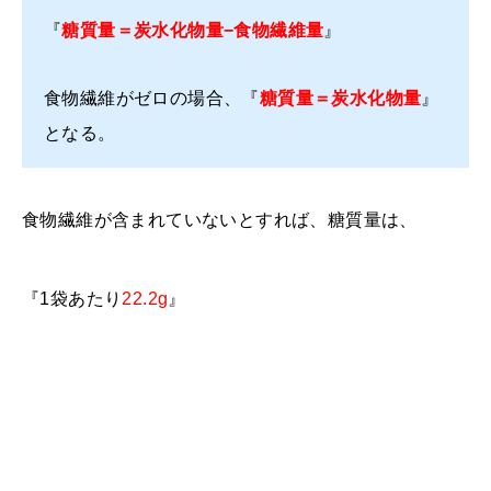
『
糖質量＝炭水化物量−食物繊維量
』
食物繊維がゼロの場合、『
糖質量＝
炭水化物
量
』
となる。
食物繊維が含まれていないとすれば、糖質量は、
『1袋あたり
22.2g
』