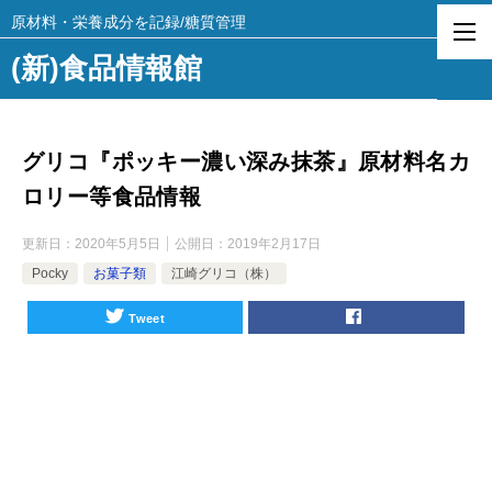
原材料・栄養成分を記録/糖質管理
(新)食品情報館
グリコ『ポッキー濃い深み抹茶』原材料名カ
ロリー等食品情報
更新日：
2020年5月5日
公開日：
2019年2月17日
Pocky
お菓子類
江崎グリコ（株）
Tweet